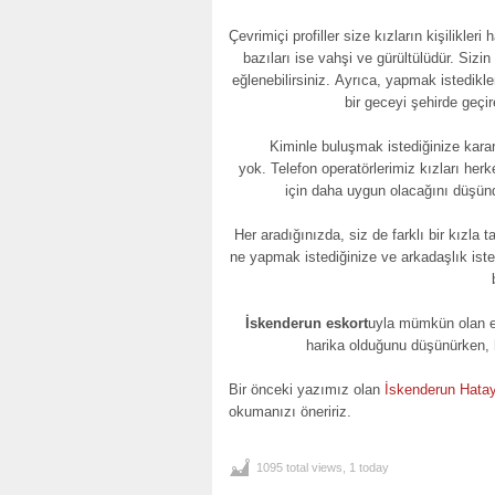
Çevrimiçi profiller size kızların kişilikle
bazıları ise vahşi ve gürültülüdür. Sizin
eğlenebilirsiniz. Ayrıca, yapmak istedikle
bir geceyi şehirde geçi
Kiminle buluşmak istediğinize kara
yok. Telefon operatörlerimiz kızları herke
için daha uygun olacağını düşün
Her aradığınızda, siz de farklı bir kızla t
ne yapmak istediğinize ve arkadaşlık ist
İskenderun eskort
uyla mümkün olan en
harika olduğunu düşünürken, h
Bir önceki yazımız olan
İskenderun Hata
okumanızı öneririz.
1095 total views, 1 today