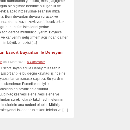
efon numaramın yanı sıra, mesajlaştığımız
ygun bir biçimde benimle buluşabilir ve
zevk alacağınız sevişme seanslarımıza
iriz. Beni duvardan duvara vuracak ve
yunca durmaksızın zevk verebilecek erkek
grubunun tüm isteklerini yerine
n son derece mutluluk duyarım. Böylece
 ve kariyerimi geliştirmem açısından da her
min büyük bir etkisi […]
un Escort Bayanları ile Deneyim
un
on 1 Mart 2020 -
0 Comments
 Escort Bayanları ile Deneyim Kazanın
Escortlar bile bu geçim kaynağı içinde ne
yapsınlar tartışmasız şaşırtıcı. Bu yardım
n İskenderun Escortlar, en iyi elit
arasında en sevdikleri eskortlar
u, birkaç kez vesilelerle, vesilelerle ve
afından sürekli olarak takdir edilmelerinin
dilmelerinin ana nedeni olabilir. Müthiş
rofesyonel İskenderun eskort telefon ve […]