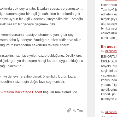
İskenderun
ri hakkında çok şey anlatır. Bazıları sessiz ve yumuşaktır,
Tam keyfi i
 için tamamlayıcı bir kişiliğe sahipken bir eskortla çok
edilebilir 
rinize uygun bir kişilik seçmek isteyebilirsiniz – örneğin
birçok şey 
ajansı açıkç
rerek sessiz bir geceye geçirmek gibi.
birlikte seç
eskort kızla
r veremiyorsanız tavsiye istemekle yanlış bir şey
canlı hale 
sten daha iyi tanıyor. Aradığınızı bize bildirin ve sizin
düğümüz İskenderun eskortunu tavsiye ederiz.
En ucuz 
by
iskender
anışabilirsiniz. Tavsiyeler, cazip bulduğunuz özelliklere,
ESKORTLA
ediğiniz gün ya da akşam hangi kızların uygun olduğuna
İSKENDERU
bağlı olacaktır.
arıyorsunuz
seçimini bu
yapamazsını
 iyi deneyime sahip olmak önemlidir. Bütün kızların
konusunda 
edefimiz sizin için doğru kızı seçmenizdir.
yaparız? İş
geldiklerin
y Antakya Backstage Escort
başlıklı makalemizi de
Escort işin
bilmeyen v
No Tags
by
iskender