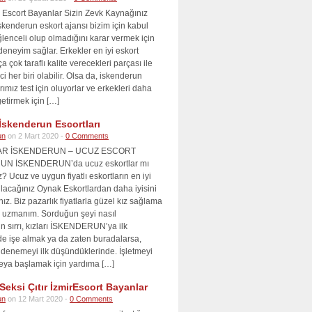
 Escort Bayanlar Sizin Zevk Kaynağınız
skenderun eskort ajansı bizim için kabul
eğlenceli olup olmadığını karar vermek için
deneyim sağlar. Erkekler en iyi eskort
a çok taraflı kalite verecekleri parçası ile
ici her biri olabilir. Olsa da, iskenderun
rımız test için oluyorlar ve erkekleri daha
getirmek için […]
İskenderun Escortları
un
on 2 Mart 2020 -
0 Comments
R İSKENDERUN – UCUZ ESCORT
N İSKENDERUN’da ucuz eskortlar mı
? Ucuz ve uygun fiyatlı eskortların en iyi
lacağınız Oynak Eskortlardan daha iyisini
z. Biz pazarlık fiyatlarla güzel kız sağlama
uzmanım. Sorduğun şeyi nasıl
in sırrı, kızları İSKENDERUN’ya ilk
de işe almak ya da zaten buradalarsa,
i denemeyi ilk düşündüklerinde. İşletmeyi
eya başlamak için yardıma […]
Seksi Çıtır İzmirEscort Bayanlar
un
on 12 Mart 2020 -
0 Comments