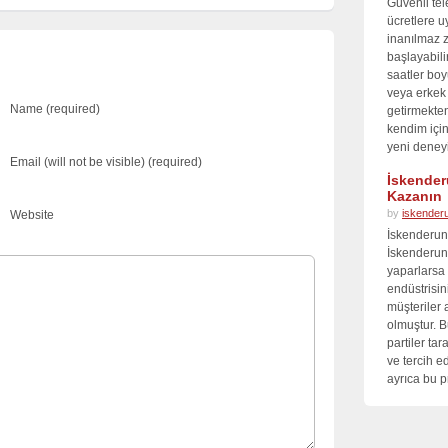
Güvenli tel
ücretlere u
inanılmaz 
başlayabil
saatler bo
veya erkek 
Name (required)
getirmekte
kendim için
yeni deneyi
Email (will not be visible) (required)
İskender
Kazanın
by
iskender
Website
İskenderun
İskenderun 
yaparlarsa 
endüstrisini
müşteriler 
olmuştur. B
partiler tar
ve tercih e
ayrıca bu p