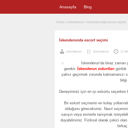
Anasayfa
Blog
Home
»
İskenderun
»
İskenderunda escort seçimi
İskenderunda escort seçimi
iskenderun
İskenderun
12 E
İskenderun’da biraz zaman 
gerekir.
İskenderun eskortları
günlük h
yalnız geçirmek zorunda kalmamanızı sağl
bilgi
Deneyiminiz için en iyi eskortu seçerken 
Bir eskort seçmenin en kolay yollarınd
olduğunu göreceksiniz. Nasıl seçersiniz
sarışın veya esmerle tanışmak isteyebili
duyabilirsiniz. Fiziksel olarak çekici ola
birkaç