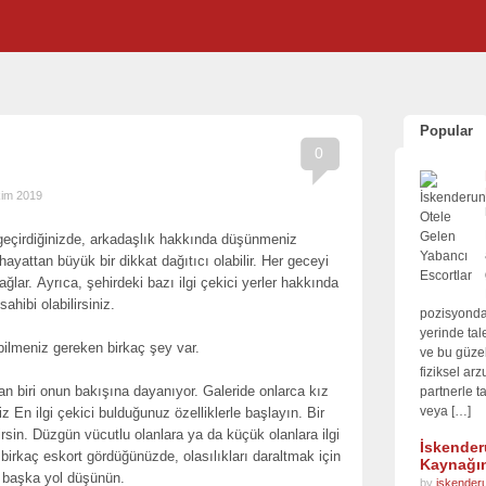
Popular
0
kim 2019
geçirdiğinizde, arkadaşlık hakkında düşünmeniz
ayattan büyük bir dikkat dağıtıcı olabilir. Her geceyi
ar. Ayrıca, şehirdeki bazı ilgi çekici yerler hakkında
 sahibi olabilirsiniz.
pozisyonda
yerinde tale
bilmeniz gereken birkaç şey var.
ve bu güzel
fiziksel ar
an biri onun bakışına dayanıyor. Galeride onlarca kız
partnerle ta
veya […]
 En ilgi çekici bulduğunuz özelliklerle başlayın. Bir
rsin. Düzgün vücutlu olanlara ya da küçük olanlara ilgi
İskender
n birkaç eskort gördüğünüzde, olasılıkları daraltmak için
Kaynağın
 başka yol düşünün.
by
iskender