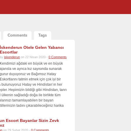
Comments
Tags
İskenderun Otele Gelen Yabancı
Escortlar
by
iskenderun
on 22 Nisan 2020 -
0 Comments
Kendimizi ağdaki en büyük ve en büyük
ajansla ve ayrıca kız sayısında sunarak
gurur duyuyoruz ve Bağımsız Hatay
Eskortlarını tatmin etmek için çok iyi bir
 bulunuyoruz Hatay ve Hindistan’ın her
pler. Hepimizin bildiği gibi Hindistan, tanrı
 ülkenin sağladığı doğa ile birlikte tüm
zularınızı tamamlayabilen bir bayan
tillerinizin tadını çıkarabileceğiniz harika
un Escort Bayanlar Sizin Zevk
ız
un
on 29 Şubat 2020 -
0 Comments