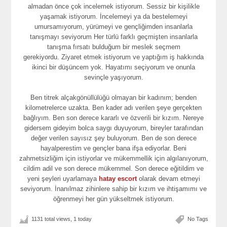
almadan önce çok incelemek istiyorum. Sessiz bir kişilikle
yaşamak istiyorum. İncelemeyi ya da bestelemeyi
umursamıyorum, yürümeyi ve gençliğimden insanlarla
tanışmayı seviyorum Her türlü farklı geçmişten insanlarla
tanışma fırsatı bulduğum bir meslek seçmem
gerekiyordu. Ziyaret etmek istiyorum ve yaptığım iş hakkında
ikinci bir düşüncem yok. Hayatımı seçiyorum ve onunla
sevinçle yaşıyorum.
Ben titrek alçakgönüllülüğü olmayan bir kadınım; benden
kilometrelerce uzakta. Ben kader adı verilen şeye gerçekten
bağlıyım. Ben son derece kararlı ve özverili bir kızım. Nereye
gidersem gideyim bolca saygı duyuyorum, bireyler tarafından
değer verilen sayısız şey buluyorum. Ben de son derece
hayalperestim ve gençler bana ifşa ediyorlar. Beni
zahmetsizliğim için istiyorlar ve mükemmellik için algılanıyorum,
cildim adil ve son derece mükemmel. Son derece eğitildim ve
yeni şeyleri uyarlamaya
hatay escort
olarak devam etmeyi
seviyorum. İnanılmaz zihinlere sahip bir kızım ve ihtişamımı ve
öğrenmeyi her gün yükseltmek istiyorum.
1131 total views, 1 today
No Tags