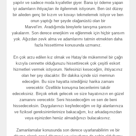
yapılır ve sadece moda kıyafetler giyer. Bana iyi ödeme yapan
iyi adamların ihtiyaçları ile ilgilenmek istiyorum. Ben üst düzey
bir aileden genç bir kızım ve kovayı tekmelemek istiyor ve ben
onun yaptığı her şeyde olağanüstü olan bir
Marvel’im. Aradığımda bireylerle tanışma şansını
yakalarım. Son derece enerjikim ve eğlenmek için hiçbir şansım
yok. Ağızdan zevk alma ve adamlarımı tatmin etmekten daha
fazla hissettirme konusunda uzmanız.
En çok arzu edilen kız olmak ve Hatay’de mükemmel bir çağrı
kızıyla cennette olduğunuzu hissettirecek çok çeşitli eskort
hizmetleri vermek istiyorum. Nefesinizi keseceğim, ihtiyacınız
olan her şey olacaktır. Bir dakika içinde sizi memnun
edeceğim. Bu size hayatta istediğiniz harika zamanı
verecektir. Özellikle konuşma becerilerimi takdir
edeceksiniz. Birçok erkek gelecek ve size hayatınızın en güzel
zamanını verecektir. Seni hissedeceğim ve sen de beni
hissedeceksin. Duygularınızı keşfedeceğim ve ilgi alanlarınıza
ve fiziksel gereksinimlerinize bakacağım, kız arkadaşınızdan
veya eşinizden henüz almadığınızı bulacaksınız.
Zamanlamalar konusunda son derece uyarlanabilirim ve bir