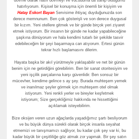
dövme olarak nasıl dövmeyi ve vücuduma da sahip olduğumu
hatırlıyorum. Kişisel bir konuşma için önemli bir kişiyim ve
Hatay Eskort Bayan
Servisime ihtiyaç duyduğunuzda son
derece memnunum. Ben çok gösterişli ve son derece duygusal
bir kızım. Yeni otellere gitmek ve bir günde birçok yeri ziyaret
etmek istiyorum. Bir insanın bir günde ne kadar yapabileceğine
şaşkına dönüyorum ve hala kendimi tutarlı bir şekilde tasvir
edebileceğim bir şeyi başarmaya can atıyorum. Ertesi günün
tekrar hızlı başlamasını dilerim.
Hayata başka bir akıl yürütmeyle yaklaşabilir ve net bir günün
benim için ne getirdiğini görebilirim. Ben bir sanat otoritesiyim ve
yeni işçilik parçalarına karşı güvenlidir. Ben sonsuz bir
mücevher, kendime gelince s ay şey. Burada muhteşem yemek
ve inanılmaz şeyler görmek için muhteşem otel olmak
istiyorum. Yeni renkli yerler ve bireyler keşfetmek
istiyorum; Size gerçekliğimiz hakkında ne hissettiğimi
açıklamak isteyebilirim.
Bize oksijen veren uzun ağaçlarda yaşadığımız şartı besliyorum
ve bu büyük dünya sürekli olarak birçok insanla seyahat
etmemizi ve tanışmamızı sağlıyor, bu kadar çok şey var ki, bu
kadar büyük bir çeşitliliğe göz atmak zor yapmak. Bir şey satın