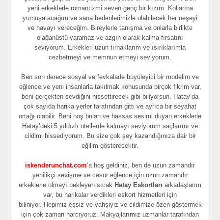
yeni erkeklerle romantizmi seven genç bir kızım. Kollarına
yumuşatacağım ve sana bedenlerimizle olabilecek her neşeyi
ve havayı vereceğim. Bireylerle tanışma ve onlarla birlikte
olağanüstü yaramaz ve azgın olarak kalma fırsatını
seviyorum. Erkekleri uzun tırnaklarım ve ısırıklarımla
cezbetmeyi ve memnun etmeyi seviyorum.
Ben son derece sosyal ve fevkalade büyüleyici bir modelim ve
eğlence ve yeni insanlarla takılmak konusunda birçok fikrim var,
beni gerçekten sevdiğini hissettirecek gibi biliyorsun. Hatay’da
çok sayıda harika yerler tarafından gitti ve ayrıca bir seyahat
ortağı olabilir. Beni hoş bulan ve hassas sesimi duyan erkeklerle
Hatay’deki 5 yıldızlı otellerde kalmayı seviyorum saçlarımı ve
cildimi hissediyorum. Bu size çok şey kazandığınıza dair bir
eğilim gösterecektir.
iskenderunchat.com
‘a hoş geldiniz, ben de uzun zamandır
yenilikçi sevişme ve cesur eğlence için uzun zamandır
erkeklerle olmayı bekleyen sıcak
Hatay Eskortları
arkadaşlarım
var, bu harikalar verdikleri eskort hizmetleri için
biliniyor. Hepimiz eşsiz ve vahşiyiz ve cildimize özen göstermek
için çok zaman harcıyoruz. Makyajlarımız uzmanlar tarafından