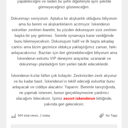
yapabileceğini ve neden bu şehri diğerleriyle aynı şekilde
görmeyeceğinizi göstereceğim.
Dokunmayı seviyorum. Aptalca bir alışkanlık olduğunu biliyorum
ama bu benim ve alışkanlıklarım acıtmıyor. İskenderun
eskortları zevkten ibarettir, bu yüzden dokunuşum size zevkten
başka bir şey getirmez. Seninle oynamaya karar verdiğimde
bunu bilemeyeceksin. Dokunuşum hafif ve ilk başta arkadaş
canlısı ama bizim gezimize oldukça yaklaştığımız zaman, farkı
anlayacaksınız. Bazıları için ileri görünebileceğini biliyorum ama
İskenderun eskortu VIP deneyimi arayanlar, uzanarak ve
dokunmayı planladığım tüm yerleri takdir edeceklerdir.
İskenderun kızlar lütfen çok kolaydır. Zevkinizden zevk alıyoruz
ve bu kadar basit. İskenderun’ın teklif edeceği eskortlar bunu
anlayacak ve ciddiye alacaktır. Yaparım. Benimle tanıştığında,
ne yapmak istersen, bunun gerçekleşmesine yardımcı
olacağımı bileceksin. İşimiz
escort iskenderun
bittiğinde,
yakında geri geleceksin.
944 total views, 1 today
No Tags