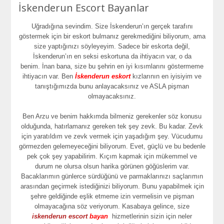
İskenderun Escort Bayanlar
Uğradığına sevindim. Size İskenderun’ın gerçek tarafını
göstermek için bir eskort bulmanız gerekmediğini biliyorum, ama
size yaptığınızı söyleyeyim. Sadece bir eskorta değil,
İskenderun’ın en seksi eskortuna da ihtiyacın var, o da
benim. İnan bana, size bu şehrin en iyi kısımlarını göstermeme
ihtiyacın var. Ben
İskenderun eskort
kızlarının en iyisiyim ve
tanıştığımızda bunu anlayacaksınız ve ASLA pişman
olmayacaksınız.
Ben Arzu ve benim hakkımda bilmeniz gerekenler söz konusu
olduğunda, hatırlamanız gereken tek şey zevk. Bu kadar. Zevk
için yaratıldım ve zevk vermek için yaşadığım şey. Vücudumu
görmezden gelemeyeceğini biliyorum. Evet, güçlü ve bu bedenle
pek çok şey yapabilirim. Kıçım kapmak için mükemmel ve
durum ne olursa olsun harika görünen göğüslerim var.
Bacaklarımın günlerce sürdüğünü ve parmaklarınızı saçlarımın
arasından geçirmek istediğinizi biliyorum. Bunu yapabilmek için
şehre geldiğinde eşlik etmeme izin vermelisin ve pişman
olmayacağına söz veriyorum. Kasabaya gelince, size
iskenderun escort
bayan
hizmetlerinin sizin için neler