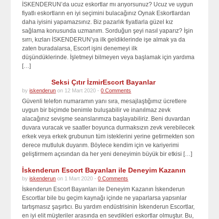
İSKENDERUN’da ucuz eskortlar mı arıyorsunuz? Ucuz ve uygun
fiyatlı eskortların en iyi seçimini bulacağınız Oynak Eskortlardan
daha iyisini yapamazsınız. Biz pazarlık fiyatlarla güzel kız
sağlama konusunda uzmanım. Sorduğun şeyi nasıl yaparız? İşin
sırrı, kızları İSKENDERUN’ya ilk geldiklerinde işe almak ya da
zaten buradalarsa, Escort işini denemeyi ilk
düşündüklerinde. İşletmeyi bilmeyen veya başlamak için yardıma
[…]
Seksi Çıtır İzmirEscort Bayanlar
by
iskenderun
on 12 Mart 2020 -
0 Comments
Güvenli telefon numaramın yanı sıra, mesajlaştığımız ücretlere
uygun bir biçimde benimle buluşabilir ve inanılmaz zevk
alacağınız sevişme seanslarımıza başlayabiliriz. Beni duvardan
duvara vuracak ve saatler boyunca durmaksızın zevk verebilecek
erkek veya erkek grubunun tüm isteklerini yerine getirmekten son
derece mutluluk duyarım. Böylece kendim için ve kariyerimi
geliştirmem açısından da her yeni deneyimin büyük bir etkisi […]
İskenderun Escort Bayanları ile Deneyim Kazanın
by
iskenderun
on 1 Mart 2020 -
0 Comments
İskenderun Escort Bayanları ile Deneyim Kazanın İskenderun
Escortlar bile bu geçim kaynağı içinde ne yaparlarsa yapsınlar
tartışmasız şaşırtıcı. Bu yardım endüstrisinin İskenderun Escortlar,
en iyi elit müşteriler arasında en sevdikleri eskortlar olmuştur. Bu,