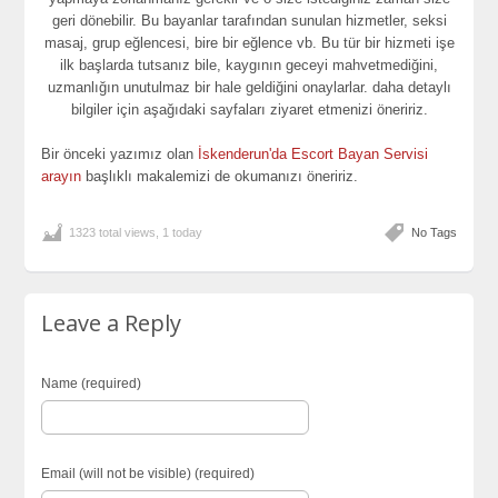
geri dönebilir. Bu bayanlar tarafından sunulan hizmetler, seksi
masaj, grup eğlencesi, bire bir eğlence vb. Bu tür bir hizmeti işe
ilk başlarda tutsanız bile, kaygının geceyi mahvetmediğini,
uzmanlığın unutulmaz bir hale geldiğini onaylarlar. daha detaylı
bilgiler için aşağıdaki sayfaları ziyaret etmenizi öneririz.
Bir önceki yazımız olan
İskenderun'da Escort Bayan Servisi
arayın
başlıklı makalemizi de okumanızı öneririz.
1323 total views, 1 today
No Tags
Leave a Reply
Name (required)
Email (will not be visible) (required)