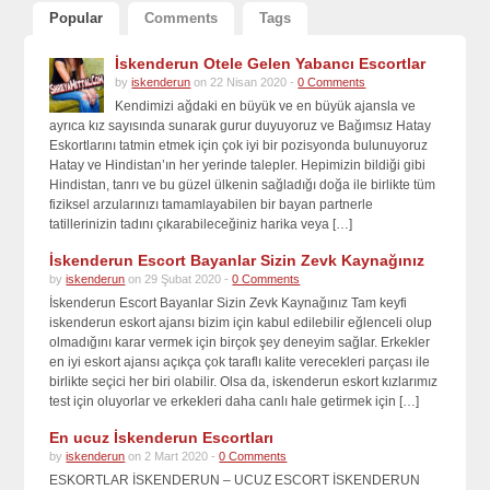
Popular
Comments
Tags
İskenderun Otele Gelen Yabancı Escortlar
by
iskenderun
on 22 Nisan 2020 -
0 Comments
Kendimizi ağdaki en büyük ve en büyük ajansla ve
ayrıca kız sayısında sunarak gurur duyuyoruz ve Bağımsız Hatay
Eskortlarını tatmin etmek için çok iyi bir pozisyonda bulunuyoruz
Hatay ve Hindistan’ın her yerinde talepler. Hepimizin bildiği gibi
Hindistan, tanrı ve bu güzel ülkenin sağladığı doğa ile birlikte tüm
fiziksel arzularınızı tamamlayabilen bir bayan partnerle
tatillerinizin tadını çıkarabileceğiniz harika veya […]
İskenderun Escort Bayanlar Sizin Zevk Kaynağınız
by
iskenderun
on 29 Şubat 2020 -
0 Comments
İskenderun Escort Bayanlar Sizin Zevk Kaynağınız Tam keyfi
iskenderun eskort ajansı bizim için kabul edilebilir eğlenceli olup
olmadığını karar vermek için birçok şey deneyim sağlar. Erkekler
en iyi eskort ajansı açıkça çok taraflı kalite verecekleri parçası ile
birlikte seçici her biri olabilir. Olsa da, iskenderun eskort kızlarımız
test için oluyorlar ve erkekleri daha canlı hale getirmek için […]
En ucuz İskenderun Escortları
by
iskenderun
on 2 Mart 2020 -
0 Comments
ESKORTLAR İSKENDERUN – UCUZ ESCORT İSKENDERUN