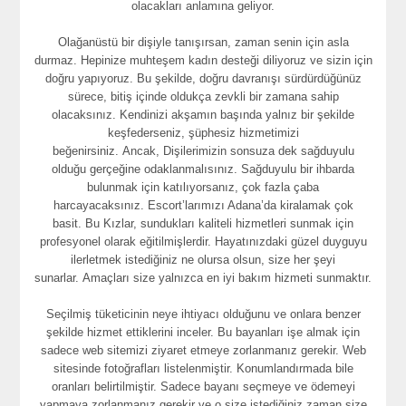
olacakları anlamına geliyor.
Olağanüstü bir dişiyle tanışırsan, zaman senin için asla
durmaz. Hepinize muhteşem kadın desteği diliyoruz ve sizin için
doğru yapıyoruz. Bu şekilde, doğru davranışı sürdürdüğünüz
sürece, bitiş içinde oldukça zevkli bir zamana sahip
olacaksınız. Kendinizi akşamın başında yalnız bir şekilde
keşfederseniz, şüphesiz hizmetimizi
beğenirsiniz. Ancak, Dişilerimizin sonsuza dek sağduyulu
olduğu gerçeğine odaklanmalısınız. Sağduyulu bir ihbarda
bulunmak için katılıyorsanız, çok fazla çaba
harcayacaksınız. Escort’larımızı Adana’da kiralamak çok
basit. Bu Kızlar, sundukları kaliteli hizmetleri sunmak için
profesyonel olarak eğitilmişlerdir. Hayatınızdaki güzel duyguyu
ilerletmek istediğiniz ne olursa olsun, size her şeyi
sunarlar. Amaçları size yalnızca en iyi bakım hizmeti sunmaktır.
Seçilmiş tüketicinin neye ihtiyacı olduğunu ve onlara benzer
şekilde hizmet ettiklerini inceler. Bu bayanları işe almak için
sadece web sitemizi ziyaret etmeye zorlanmanız gerekir. Web
sitesinde fotoğrafları listelenmiştir. Konumlandırmada bile
oranları belirtilmiştir. Sadece bayanı seçmeye ve ödemeyi
yapmaya zorlanmanız gerekir ve o size istediğiniz zaman size