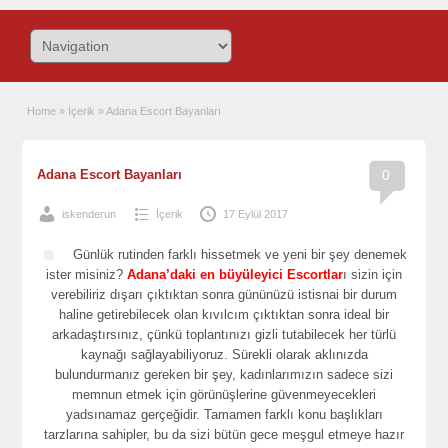
Home
»
İçerik
»
Adana Escort Bayanları
Adana Escort Bayanları
0
iskenderun
İçerik
17 Eylül 2017
Günlük rutinden farklı hissetmek ve yeni bir şey denemek
ister misiniz?
Adana’daki en büyüleyici Escortlar
ı sizin için
verebiliriz dışarı çıktıktan sonra gününüzü istisnai bir durum
haline getirebilecek olan kıvılcım çıktıktan sonra ideal bir
arkadaştırsınız, çünkü toplantınızı gizli tutabilecek her türlü
kaynağı sağlayabiliyoruz. Sürekli olarak aklınızda
bulundurmanız gereken bir şey, kadınlarımızın sadece sizi
memnun etmek için görünüşlerine güvenmeyecekleri
yadsınamaz gerçeğidir. Tamamen farklı konu başlıkları
tarzlarına sahipler, bu da sizi bütün gece meşgul etmeye hazır